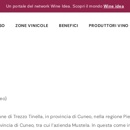
Un portale del network Wine Idea. Scopri il mondo
Wine idea
SO
ZONE VINICOLE
BENEFICI
PRODUTTORI VINO 
neo)
ne di Trezzo Tinella, in provincia di Cuneo, nella regione P
ovincia di Cuneo, tra cui l’azienda Mustela. In questa come in 