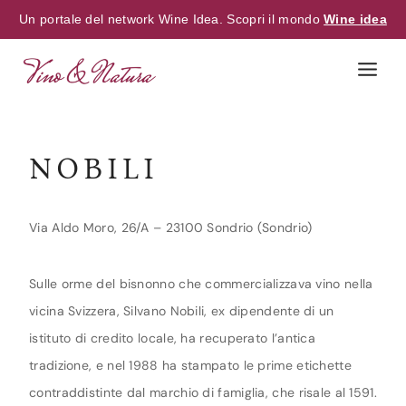
Un portale del network Wine Idea. Scopri il mondo
Wine idea
Skip
to
content
NOBILI
Via Aldo Moro, 26/A – 23100 Sondrio (Sondrio)
Sulle orme del bisnonno che commercializzava vino nella
vicina Svizzera, Silvano Nobili, ex dipendente di un
istituto di credito locale, ha recuperato l’antica
tradizione, e nel 1988 ha stampato le prime etichette
contraddistinte dal marchio di famiglia, che risale al 1591.