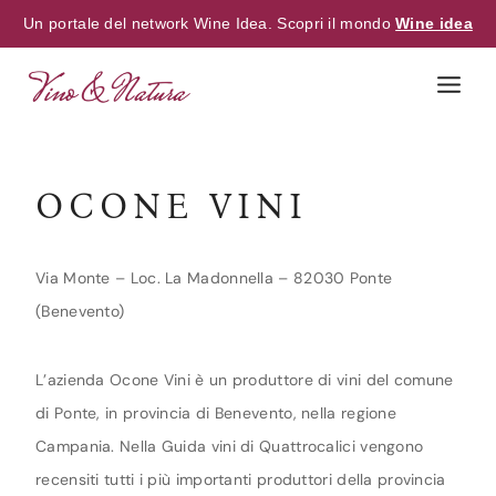
Un portale del network Wine Idea. Scopri il mondo
Wine idea
Skip
to
content
OCONE VINI
Via Monte – Loc. La Madonnella – 82030 Ponte
(Benevento)
L’azienda Ocone Vini è un produttore di vini del comune
di Ponte, in provincia di Benevento, nella regione
Campania. Nella Guida vini di Quattrocalici vengono
recensiti tutti i più importanti produttori della provincia