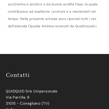
zuccherino e alcolico e da buona acidità fissa, la quale
contribuisce ad esaltarne i profumi e a mantenerli nel
tempo. Nella presente scheda sono riportati tutti i vini
dell’azienda Oppida Aminea recensiti da Quattrocalici.
Contatti
QUIDQUID Srls Unipersonale
Via Parrilla, 9
31015 - Conegliano (TV)