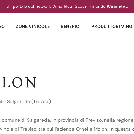
Un portale del network Wine Idea. Scopri il mondo
Wine idea
SO
ZONE VINICOLE
BENEFICI
PRODUTTORI VINO 
OLON
40 Salgareda (Treviso)
l comune di Salgareda, in provincia di Treviso, nella region
vincia di Treviso, tra cui l’azienda Ornella Molon. In questa c