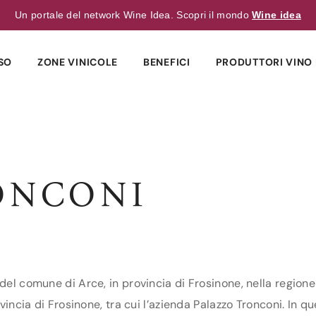
Un portale del network Wine Idea. Scopri il mondo
Wine idea
SO
ZONE VINICOLE
BENEFICI
PRODUTTORI VINO 
ONCONI
del comune di Arce, in provincia di Frosinone, nella regione
vincia di Frosinone, tra cui l’azienda Palazzo Tronconi. In qu