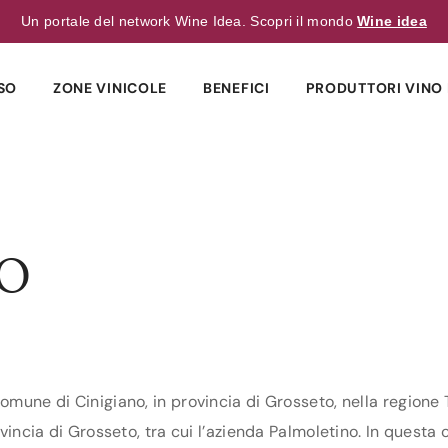
Un portale del network Wine Idea. Scopri il mondo
Wine idea
SO
ZONE VINICOLE
BENEFICI
PRODUTTORI VINO 
O
comune di Cinigiano, in provincia di Grosseto, nella regione
ovincia di Grosseto, tra cui l’azienda Palmoletino. In questa c