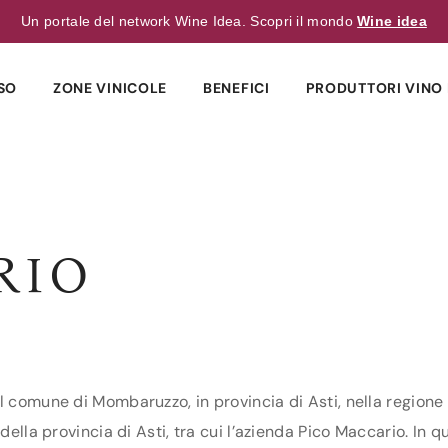
Un portale del network Wine Idea. Scopri il mondo
Wine idea
SO
ZONE VINICOLE
BENEFICI
PRODUTTORI VINO 
RIO
l comune di Mombaruzzo, in provincia di Asti, nella regione 
della provincia di Asti, tra cui l’azienda Pico Maccario. In qu