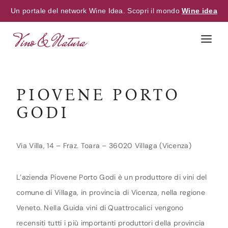
Un portale del network Wine Idea. Scopri il mondo
Wine idea
Skip
to
content
PIOVENE PORTO
GODI
Via Villa, 14 – Fraz. Toara – 36020 Villaga (Vicenza)
L’azienda Piovene Porto Godi è un produttore di vini del
comune di Villaga, in provincia di Vicenza, nella regione
Veneto. Nella Guida vini di Quattrocalici vengono
recensiti tutti i più importanti produttori della provincia