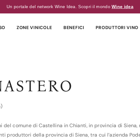
Un portale del network Wine Idea. Scopri il mondo
Wine idea
SO
ZONE VINICOLE
BENEFICI
PRODUTTORI VINO 
NASTERO
a)
del comune di Castellina in Chianti, in provincia di Siena, 
nti produttori della provincia di Siena, tra cui l’azienda Po