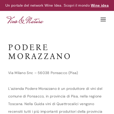
Un portale del network Wine Idea. Scopri il mondo
Wine idea
Skip
to
content
PODERE
MORAZZANO
Via Milano Snc – 56038 Ponsacco (Pisa)
L’azienda Podere Morazzano è un produttore di vini del
comune di Ponsacco, in provincia di Pisa, nella regione
Toscana. Nella Guida vini di Quattrocalici vengono
recensiti tutti i più importanti produttori della provincia