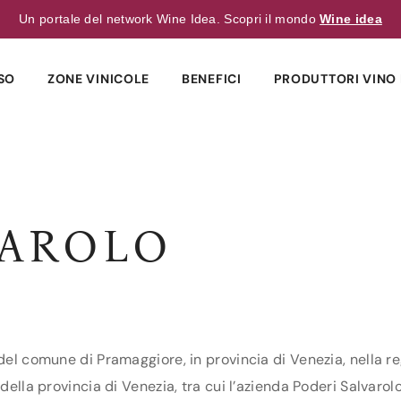
Un portale del network Wine Idea. Scopri il mondo
Wine idea
SO
ZONE VINICOLE
BENEFICI
PRODUTTORI VINO 
VAROLO
 del comune di Pramaggiore, in provincia di Venezia, nella re
della provincia di Venezia, tra cui l’azienda Poderi Salvarolo.