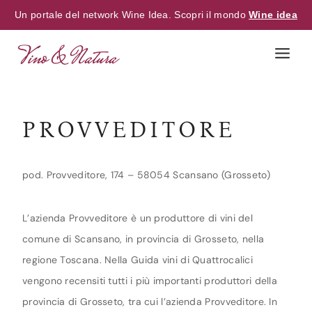
Un portale del network Wine Idea. Scopri il mondo
Wine idea
Skip
to
content
PROVVEDITORE
pod. Provveditore, 174 – 58054 Scansano (Grosseto)
L’azienda Provveditore è un produttore di vini del
comune di Scansano, in provincia di Grosseto, nella
regione Toscana. Nella Guida vini di Quattrocalici
vengono recensiti tutti i più importanti produttori della
provincia di Grosseto, tra cui l’azienda Provveditore. In