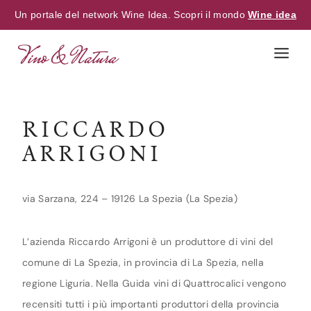
Un portale del network Wine Idea. Scopri il mondo
Wine idea
Skip
to
content
RICCARDO
ARRIGONI
via Sarzana, 224 – 19126 La Spezia (La Spezia)
L’azienda Riccardo Arrigoni è un produttore di vini del
comune di La Spezia, in provincia di La Spezia, nella
regione Liguria. Nella Guida vini di Quattrocalici vengono
recensiti tutti i più importanti produttori della provincia