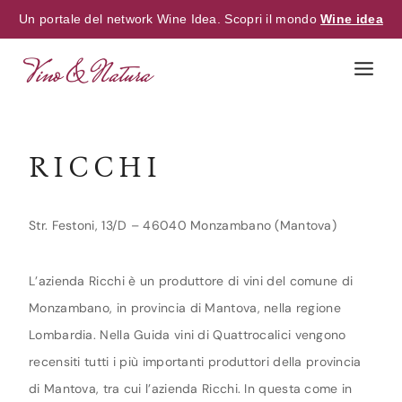
Un portale del network Wine Idea. Scopri il mondo
Wine idea
Skip
to
content
RICCHI
Str. Festoni, 13/D – 46040 Monzambano (Mantova)
L’azienda Ricchi è un produttore di vini del comune di
Monzambano, in provincia di Mantova, nella regione
Lombardia. Nella Guida vini di Quattrocalici vengono
recensiti tutti i più importanti produttori della provincia
di Mantova, tra cui l’azienda Ricchi. In questa come in