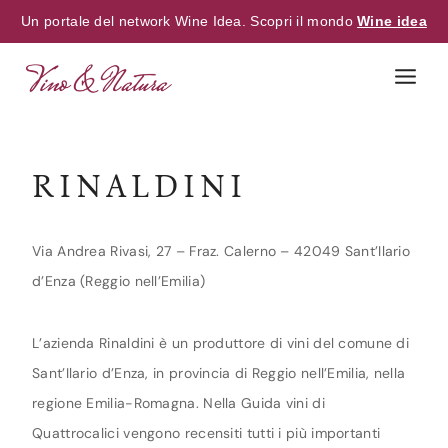
Un portale del network Wine Idea. Scopri il mondo
Wine idea
Skip
to
content
RINALDINI
Via Andrea Rivasi, 27 – Fraz. Calerno – 42049 Sant’Ilario
d’Enza (Reggio nell’Emilia)
L’azienda Rinaldini è un produttore di vini del comune di
Sant’Ilario d’Enza, in provincia di Reggio nell’Emilia, nella
regione Emilia-Romagna. Nella Guida vini di
Quattrocalici vengono recensiti tutti i più importanti