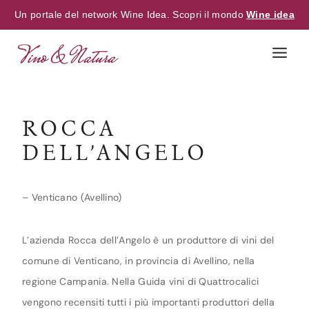
Un portale del network Wine Idea. Scopri il mondo
Wine idea
Skip
to
content
ROCCA
DELL’ANGELO
– Venticano (Avellino)
L’azienda Rocca dell’Angelo è un produttore di vini del
comune di Venticano, in provincia di Avellino, nella
regione Campania. Nella Guida vini di Quattrocalici
vengono recensiti tutti i più importanti produttori della