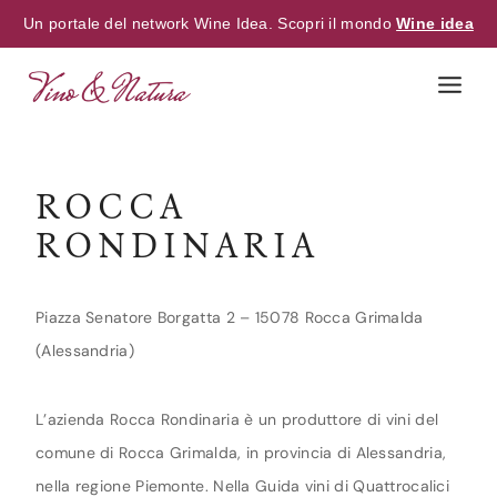
Un portale del network Wine Idea. Scopri il mondo
Wine idea
Skip
to
content
ROCCA
RONDINARIA
Piazza Senatore Borgatta 2 – 15078 Rocca Grimalda
(Alessandria)
L’azienda Rocca Rondinaria è un produttore di vini del
comune di Rocca Grimalda, in provincia di Alessandria,
nella regione Piemonte. Nella Guida vini di Quattrocalici