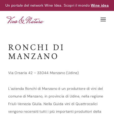
Un portale del network Wine Idea. Scopri il mondo
Wine idea
Skip
to
content
RONCHI DI
MANZANO
Via Orsaria 42 – 33044 Manzano (Udine)
L’azienda Ronchi di Manzano è un produttore di vini del
comune di Manzano, in provincia di Udine, nella regione
Friuli-Venezia Giulia. Nella Guida vini di Quattrocalici
vengono recensiti tutti i più importanti produttori della