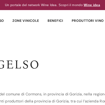
Un portale del network Wine Idea. Scopri il mondo
Wine idea
SO
ZONE VINICOLE
BENEFICI
PRODUTTORI VINO 
GELSO
el comune di Cormons, in provincia di Gorizia, nella regione 
ti produttori della provincia di Gorizia, tra cui l’azienda R