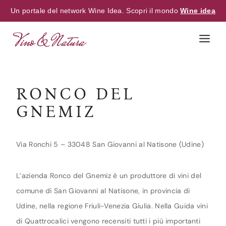
Un portale del network Wine Idea. Scopri il mondo
Wine idea
Skip
to
content
RONCO DEL
GNEMIZ
Via Ronchi 5 – 33048 San Giovanni al Natisone (Udine)
L’azienda Ronco del Gnemiz è un produttore di vini del
comune di San Giovanni al Natisone, in provincia di
Udine, nella regione Friuli-Venezia Giulia. Nella Guida vini
di Quattrocalici vengono recensiti tutti i più importanti