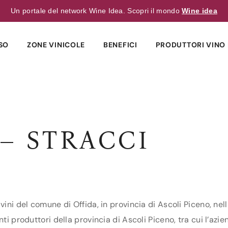
Un portale del network Wine Idea. Scopri il mondo
Wine idea
SO
ZONE VINICOLE
BENEFICI
PRODUTTORI VINO 
 – STRACCI
vini del comune di Offida, in provincia di Ascoli Piceno, nel
nti produttori della provincia di Ascoli Piceno, tra cui l’azi