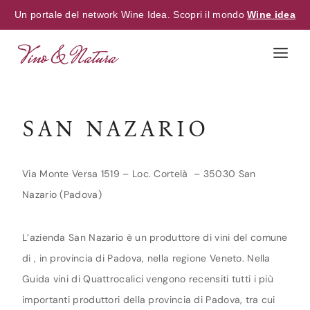
Un portale del network Wine Idea. Scopri il mondo
Wine idea
Skip
to
content
SAN NAZARIO
Via Monte Versa 1519 – Loc. Cortelà – 35030 San
Nazario (Padova)
L’azienda San Nazario è un produttore di vini del comune
di , in provincia di Padova, nella regione Veneto. Nella
Guida vini di Quattrocalici vengono recensiti tutti i più
importanti produttori della provincia di Padova, tra cui