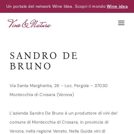
Un portale del network Wine Idea. Scopri il mondo
Wine idea
Skip
to
content
SANDRO DE
BRUNO
Via Santa Margherita, 26 – Loc. Pergola – 37030
Montecchia di Crosara (Verona)
L’azienda Sandro De Bruno è un produttore di vini del
comune di Montecchia di Crosara, in provincia di
Verona, nella regione Veneto. Nella Guida vini di