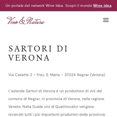
Un portale del network Wine Idea. Scopri il mondo
Wine idea
Skip
to
content
SARTORI DI
VERONA
Via Casette 2 – Fraz. S. Maria – 37024 Negrar (Verona)
L’azienda Sartori di Verona è un produttore di vini del
comune di Negrar, in provincia di Verona, nella regione
Veneto. Nella Guida vini di Quattrocalici vengono
recensiti tutti i più importanti produttori della provincia