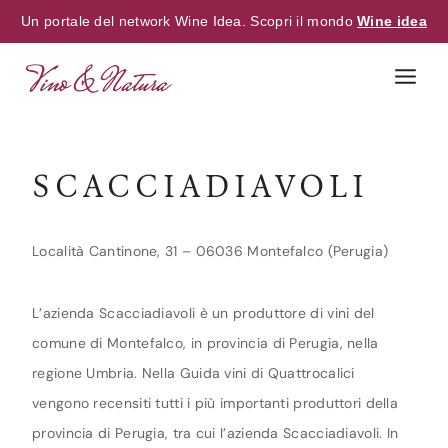
Un portale del network Wine Idea. Scopri il mondo
Wine idea
Skip
to
content
SCACCIADIAVOLI
Località Cantinone, 31 – 06036 Montefalco (Perugia)
L’azienda Scacciadiavoli è un produttore di vini del
comune di Montefalco, in provincia di Perugia, nella
regione Umbria. Nella Guida vini di Quattrocalici
vengono recensiti tutti i più importanti produttori della
provincia di Perugia, tra cui l’azienda Scacciadiavoli. In