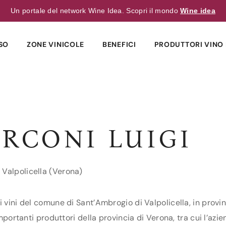
Un portale del network Wine Idea. Scopri il mondo
Wine idea
SO
ZONE VINICOLE
BENEFICI
PRODUTTORI VINO 
ARCONI LUIGI
 Valpolicella (Verona)
i vini del comune di Sant’Ambrogio di Valpolicella, in provi
importanti produttori della provincia di Verona, tra cui l’az