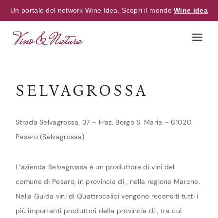
Un portale del network Wine Idea. Scopri il mondo
Wine idea
Skip
to
content
SELVAGROSSA
Strada Selvagrossa, 37 – Fraz. Borgo S. Maria – 61020
Pesaro (Selvagrossa)
L’azienda Selvagrossa è un produttore di vini del
comune di Pesaro, in provincia di , nella regione Marche.
Nella Guida vini di Quattrocalici vengono recensiti tutti i
più importanti produttori della provincia di , tra cui