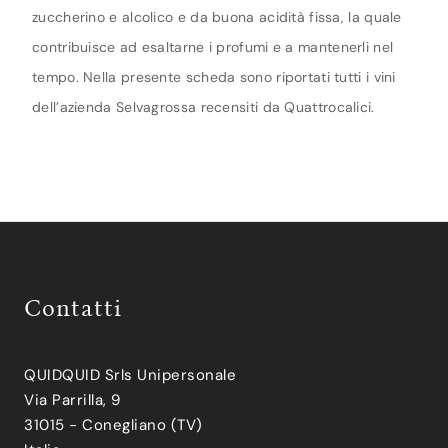
zuccherino e alcolico e da buona acidità fissa, la quale
contribuisce ad esaltarne i profumi e a mantenerli nel
tempo. Nella presente scheda sono riportati tutti i vini
dell’azienda Selvagrossa recensiti da Quattrocalici.
Contatti
QUIDQUID Srls Unipersonale
Via Parrilla, 9
31015 - Conegliano (TV)