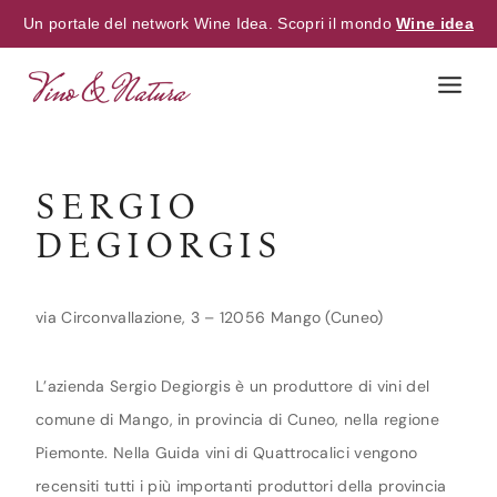
Un portale del network Wine Idea. Scopri il mondo
Wine idea
Skip
to
content
SERGIO
DEGIORGIS
via Circonvallazione, 3 – 12056 Mango (Cuneo)
L’azienda Sergio Degiorgis è un produttore di vini del
comune di Mango, in provincia di Cuneo, nella regione
Piemonte. Nella Guida vini di Quattrocalici vengono
recensiti tutti i più importanti produttori della provincia