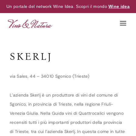
Un portale del network Wine Idea. Scopri il mondo
Wine idea
Skip
to
content
SKERLJ
via Sales, 44 – 34010 Sgonico (Trieste)
L’azienda Skerlj è un produttore di vini del comune di
Sgonico, in provincia di Trieste, nella regione Friuli-
Venezia Giulia. Nella Guida vini di Quattrocalici vengono
recensiti tutti i più importanti produttori della provincia
di Trieste, tra cui l’azienda Skerlj. In questa come in tutte