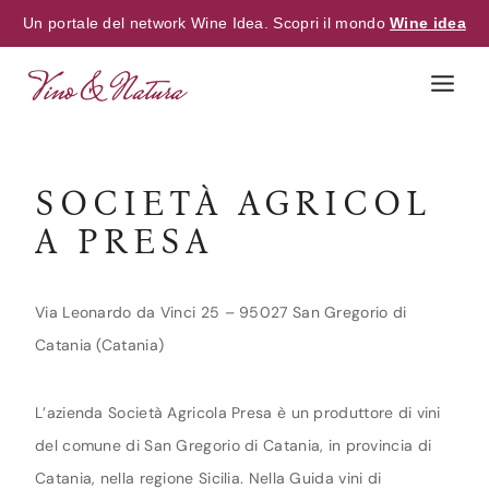
Un portale del network Wine Idea. Scopri il mondo
Wine idea
Skip
to
content
SOCIETÀ AGRICOL
A PRESA
Via Leonardo da Vinci 25 – 95027 San Gregorio di
Catania (Catania)
L’azienda Società Agricola Presa è un produttore di vini
del comune di San Gregorio di Catania, in provincia di
Catania, nella regione Sicilia. Nella Guida vini di