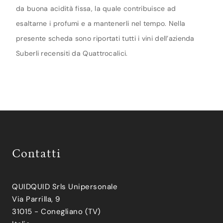
da buona acidità fissa, la quale contribuisce ad
esaltarne i profumi e a mantenerli nel tempo. Nella
presente scheda sono riportati tutti i vini dell’azienda
Suberli recensiti da Quattrocalici.
Contatti
QUIDQUID Srls Unipersonale
Via Parrilla, 9
31015 - Conegliano (TV)