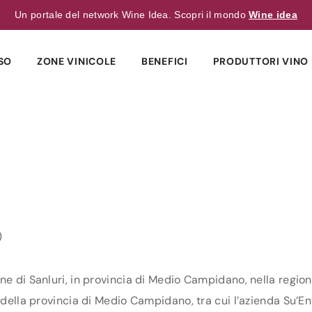
Un portale del network Wine Idea. Scopri il mondo
Wine idea
SO
ZONE VINICOLE
BENEFICI
PRODUTTORI VINO 
)
ne di Sanluri, in provincia di Medio Campidano, nella region
della provincia di Medio Campidano, tra cui l’azienda Su’Entu