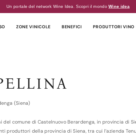
Un portale del network Wine Idea. Scopri il mondo
Wine idea
SO
ZONE VINICOLE
BENEFICI
PRODUTTORI VINO 
PELLINA
denga (Siena)
i del comune di Castelnuovo Berardenga, in provincia di Sie
nti produttori della provincia di Siena, tra cui l’azienda Ten