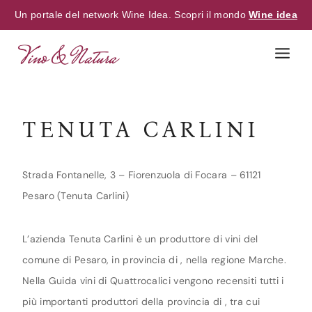
Un portale del network Wine Idea. Scopri il mondo
Wine idea
Skip
to
content
TENUTA CARLINI
Strada Fontanelle, 3 – Fiorenzuola di Focara – 61121
Pesaro (Tenuta Carlini)
L’azienda Tenuta Carlini è un produttore di vini del
comune di Pesaro, in provincia di , nella regione Marche.
Nella Guida vini di Quattrocalici vengono recensiti tutti i
più importanti produttori della provincia di , tra cui