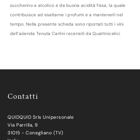
zuccherino e alcolico e da buona acidità fissa, la quale
contribuisce ad esaltarne i profumi e a mantenerli nel
tempo. Nella presente scheda sono riportati tutti i vini
dell’azienda Tenuta Carlini recensiti da Quattrocalici.
Contatti
QUIDQUID Srls Unipersonale
Via Parrilla, 9
31015 - Conegliano (TV)