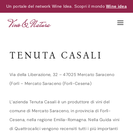
Un portale del network Wine Idea. Scopri il mondo
Wine idea
Skip
to
content
TENUTA CASALI
Via della Liberazione, 32 – 47025 Mercato Saraceno
(Forlì – Mercato Saraceno (Forlì-Cesena)
L’azienda Tenuta Casali è un produttore di vini del
comune di Mercato Saraceno, in provincia di Forlì-
Cesena, nella regione Emilia-Romagna. Nella Guida vini
di Quattrocalici vengono recensiti tutti i più importanti