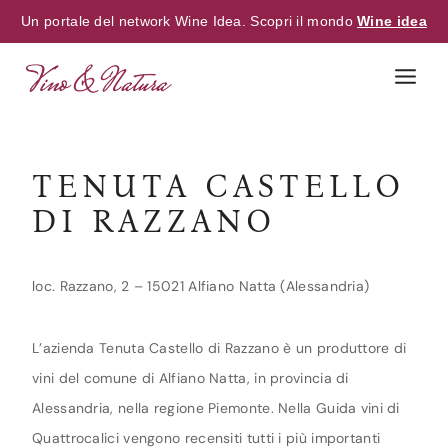
Un portale del network Wine Idea. Scopri il mondo
Wine idea
Skip
to
content
TENUTA CASTELLO
DI RAZZANO
loc. Razzano, 2 – 15021 Alfiano Natta (Alessandria)
L’azienda Tenuta Castello di Razzano è un produttore di
vini del comune di Alfiano Natta, in provincia di
Alessandria, nella regione Piemonte. Nella Guida vini di
Quattrocalici vengono recensiti tutti i più importanti