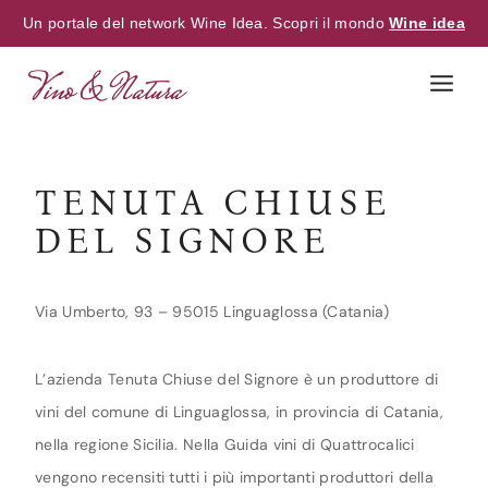
Un portale del network Wine Idea. Scopri il mondo
Wine idea
Skip
to
content
TENUTA CHIUSE
DEL SIGNORE
Via Umberto, 93 – 95015 Linguaglossa (Catania)
L’azienda Tenuta Chiuse del Signore è un produttore di
vini del comune di Linguaglossa, in provincia di Catania,
nella regione Sicilia. Nella Guida vini di Quattrocalici
vengono recensiti tutti i più importanti produttori della