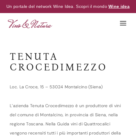
Un portale del network Wine Idea. Scopri il mondo
Wine idea
Skip
to
content
TENUTA
CROCEDIMEZZO
Loc. La Croce, 15 – 53024 Montalcino (Siena)
L’azienda Tenuta Crocedimezzo è un produttore di vini
del comune di Montalcino, in provincia di Siena, nella
regione Toscana. Nella Guida vini di Quattrocalici
vengono recensiti tutti i più importanti produttori della