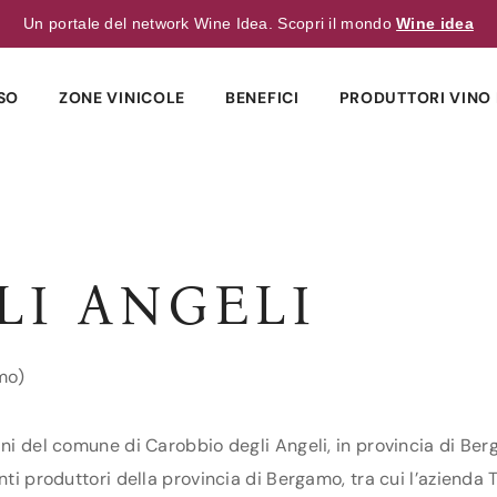
Un portale del network Wine Idea. Scopri il mondo
Wine idea
SO
ZONE VINICOLE
BENEFICI
PRODUTTORI VINO 
LI ANGELI
mo)
ini del comune di Carobbio degli Angeli, in provincia di Ber
nti produttori della provincia di Bergamo, tra cui l’azienda 