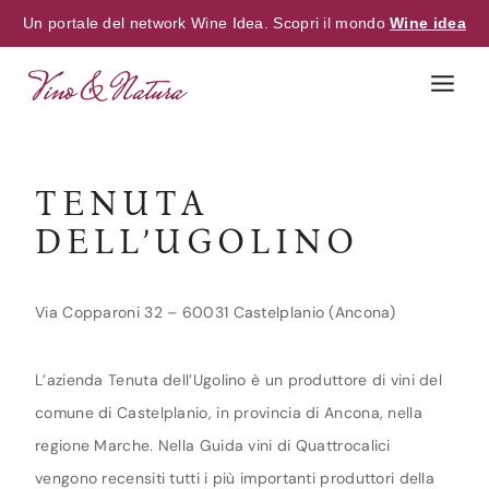
Un portale del network Wine Idea. Scopri il mondo
Wine idea
Skip
to
content
TENUTA
DELL’UGOLINO
Via Copparoni 32 – 60031 Castelplanio (Ancona)
L’azienda Tenuta dell’Ugolino è un produttore di vini del
comune di Castelplanio, in provincia di Ancona, nella
regione Marche. Nella Guida vini di Quattrocalici
vengono recensiti tutti i più importanti produttori della