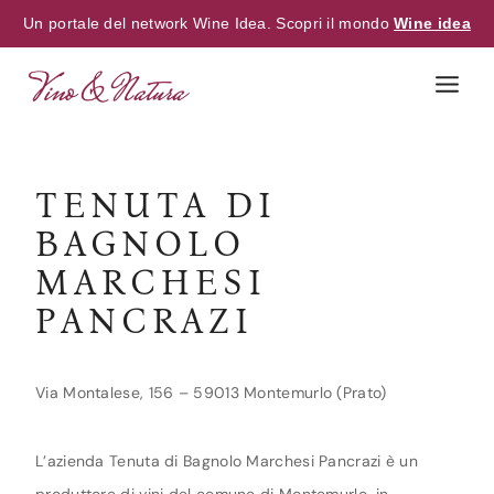
Un portale del network Wine Idea. Scopri il mondo
Wine idea
Skip
to
content
TENUTA DI
BAGNOLO
MARCHESI
PANCRAZI
Via Montalese, 156 – 59013 Montemurlo (Prato)
L’azienda Tenuta di Bagnolo Marchesi Pancrazi è un