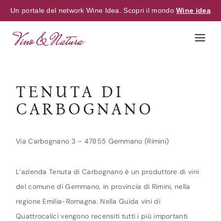
Un portale del network Wine Idea. Scopri il mondo
Wine idea
Skip
to
content
TENUTA DI
CARBOGNANO
Via Carbognano 3 – 47855 Gemmano (Rimini)
L’azienda Tenuta di Carbognano è un produttore di vini
del comune di Gemmano, in provincia di Rimini, nella
regione Emilia-Romagna. Nella Guida vini di
Quattrocalici vengono recensiti tutti i più importanti