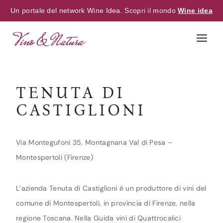
Un portale del network Wine Idea. Scopri il mondo
Wine idea
Skip
to
content
TENUTA DI
CASTIGLIONI
Via Montegufoni 35, Montagnana Val di Pesa –
Montespertoli (Firenze)
L’azienda Tenuta di Castiglioni è un produttore di vini del
comune di Montespertoli, in provincia di Firenze, nella
regione Toscana. Nella Guida vini di Quattrocalici