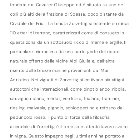
fondata dal Cavalier Giuseppe ed è situata su uno dei
colli più alti della frazione di Spessa, poco distante da
Cividale del Friuli. La tenuta Zorzettig si estende su circa
110 ettari di terreno, caratterizzati come di consueto in
questa zona da un sottosuolo ricco di marne e argille. Il
particolare microclima da una parte gode del riparo
naturale offerto dalle vicine Alpi Giulie e, dall’altra,
risente delle brezze marine provenienti dal Mar
Adriatico. Nei vigneti di Zorzettig si coltivano sia vitigni
autoctoni che internazionali, come pinot bianco, ribolla,
sauvignon blanc, merlot, verduzzo, friulano, traminer,
riesling, malvasia, pignolo, schioppettino e refosco dal
peduncolo rosso. Il punto di forza della filosofia
aziendale di Zorzettig è il preciso e attento lavoro svolto
in vigna. Questo impegno negli ultimi anni ha portato al