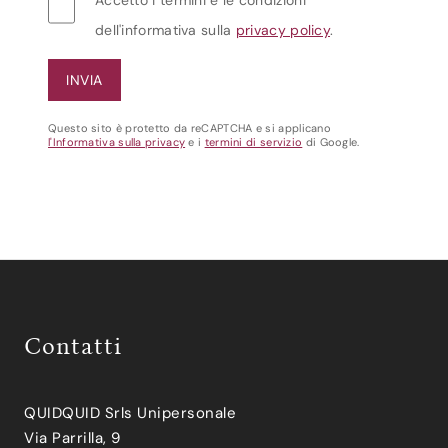
Accetto i termini e le condizioni
dell'informativa sulla
privacy policy
.
Questo sito è protetto da reCAPTCHA e si applicano
l'Informativa sulla privacy
e i
termini di servizio
di Google.
Contatti
QUIDQUID Srls Unipersonale
Via Parrilla, 9