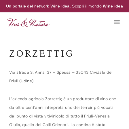
Un portale del network Wine Idea. Scopri il mondo
Wine idea
Skip
to
content
ZORZETTIG
Via strada S. Anna, 37 – Spessa – 33043 Cividale del
Friuli (Udine)
L’azienda agricola Zorzettig è un produttore di vino che
da oltre cent’anni interpreta uno dei terroir più vocati
dal punto di vista vitivinicolo di tutto il Friuli-Venezia
Giulia, quello dei Colli Orientali. La cantina è stata