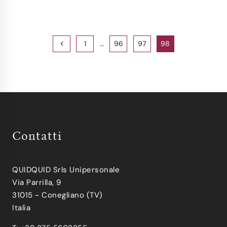
PAGE
Previous
1
…
96
97
98
Page
NAVIGATION
Contatti
QUIDQUID Srls Unipersonale
Via Parrilla, 9
31015 - Conegliano (TV)
Italia