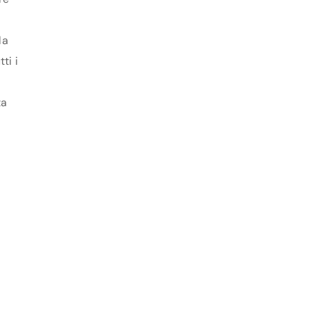
la
ti i
ta