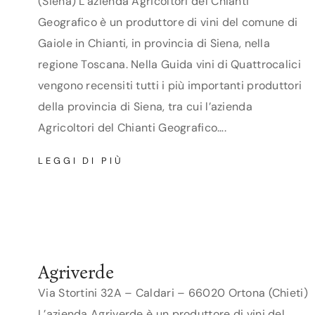
(Siena) L’azienda Agricoltori del Chianti
Geografico è un produttore di vini del comune di
Gaiole in Chianti, in provincia di Siena, nella
regione Toscana. Nella Guida vini di Quattrocalici
vengono recensiti tutti i più importanti produttori
della provincia di Siena, tra cui l’azienda
Agricoltori del Chianti Geografico….
AGRICOLTORI
LEGGI DI PIÙ
DEL
CHIANTI
GEOGRAFICO
Agriverde
Via Stortini 32A – Caldari – 66020 Ortona (Chieti)
L’azienda Agriverde è un produttore di vini del