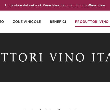
Un portale del network Wine Idea. Scopri il mondo
Wine idea
SO
ZONE VINICOLE
BENEFICI
PRODUTTORI VINO 
TTORI VINO IT