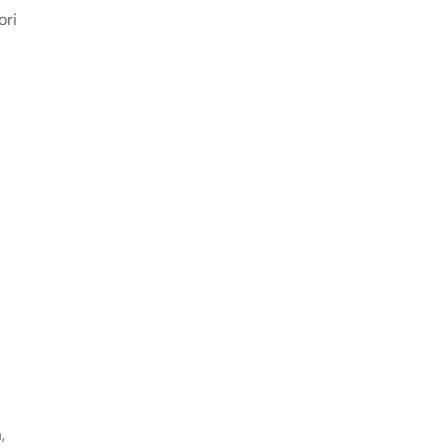
ori
,