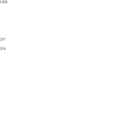
enda
ori
ole