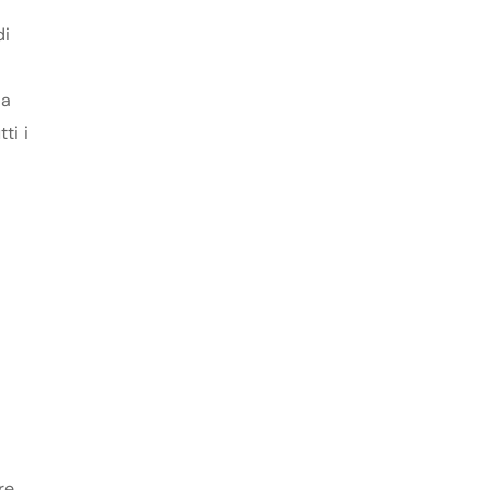
di
la
ti i
re