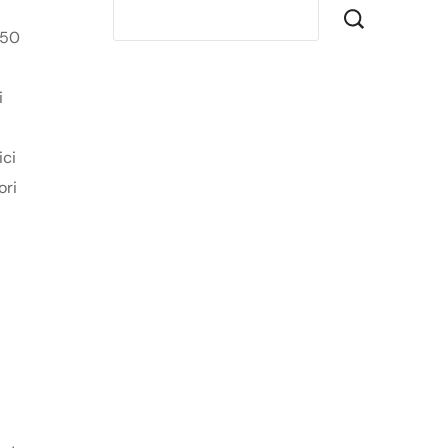
050
i
ici
ori